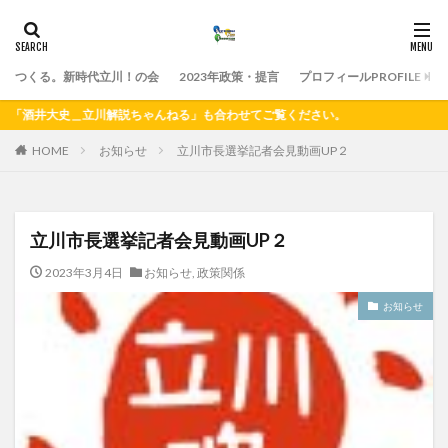
つくる。新時代立川！の会
2023年政策・提言
プロフィールPROFILE
酒井大史＿立川解説ちゃんねる」も合わせてご覧ください。
HOME
お知らせ
立川市長選挙記者会見動画UP２
立川市長選挙記者会見動画UP２
2023年3月4日
お知らせ
,
政策関係
お知らせ